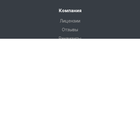
Компания
Лицензии
Отзывы
Реквизиты
Сервис
Доставка
Монтаж
Гарантия
Замер
Проект
Подготовка
Каталог
Производство