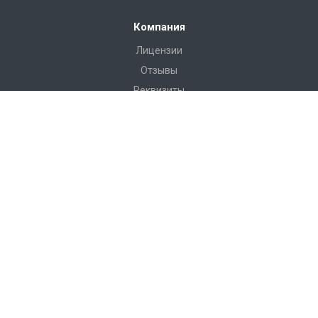
Компания
Лицензии
Отзывы
Реквизиты
Сервис
Доставка
Монтаж
Гарантия
Замер
Проект
Подготовка
Каталог
Производство