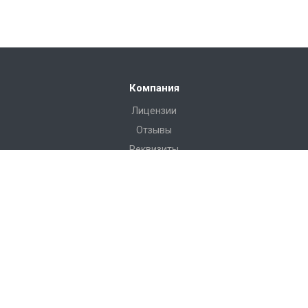
Компания
Лицензии
Отзывы
Реквизиты
Сервис
Доставка
Монтаж
Гарантия
Замер
Проект
Подготовка