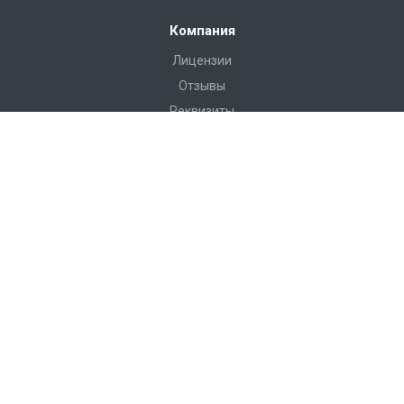
Компания
Лицензии
Отзывы
Реквизиты
Сервис
Доставка
Монтаж
Гарантия
Замер
Проект
Подготовка
Каталог
Производство