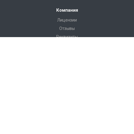
Компания
Лицензии
Отзывы
Реквизиты
Сервис
Доставка
Монтаж
Гарантия
Замер
Проект
Подготовка
Каталог
Производство