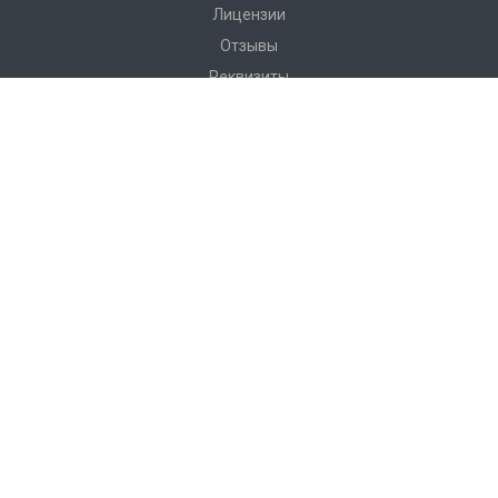
Лицензии
Отзывы
Реквизиты
Сервис
Доставка
Монтаж
Гарантия
Замер
Проект
Подготовка
Каталог
Производство
Фото объектов
Новости